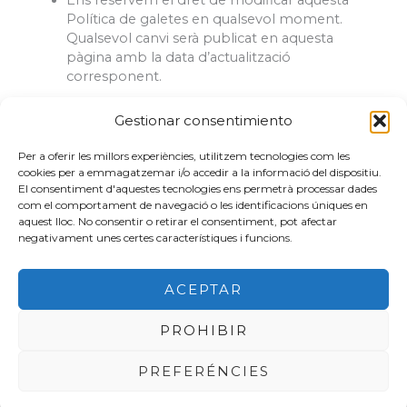
Ens reservem el dret de modificar aquesta
Política de galetes en qualsevol moment.
Qualsevol canvi serà publicat en aquesta
pàgina amb la data d’actualització
corresponent.
Contacte
Gestionar consentimiento
Si tens cap dubte sobre la nostra Política de
galetes, pots contactar amb nosaltres a:
Per a oferir les millors experiències, utilitzem tecnologies com les
Correu electrònic:
casallambrich@gmail.com
cookies per a emmagatzemar i/o accedir a la informació del dispositiu.
El consentiment d'aquestes tecnologies ens permetrà processar dades
Lloc web:
www.casallambrich.com
com el comportament de navegació o les identificacions úniques en
aquest lloc. No consentir o retirar el consentiment, pot afectar
negativament unes certes característiques i funcions.
ACEPTAR
POLÍTICA DE COOKIES
PROHIBIR
POLÍTICA DE PRIVACITAT
PREFERÉNCIES
Copyright © 2026