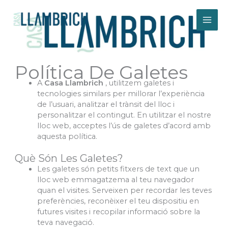
Ir
al
contenido
Política De Galetes
A
Casa Llambrich
, utilitzem galetes i
tecnologies similars per millorar l’experiència
de l’usuari, analitzar el trànsit del lloc i
personalitzar el contingut. En utilitzar el nostre
lloc web, acceptes l’ús de galetes d’acord amb
aquesta política.
Què Són Les Galetes?
Les galetes són petits fitxers de text que un
lloc web emmagatzema al teu navegador
quan el visites. Serveixen per recordar les teves
preferències, reconèixer el teu dispositiu en
futures visites i recopilar informació sobre la
teva navegació.